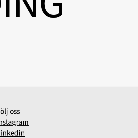
D
I
N
G
ölj oss
Instagram
Linkedin