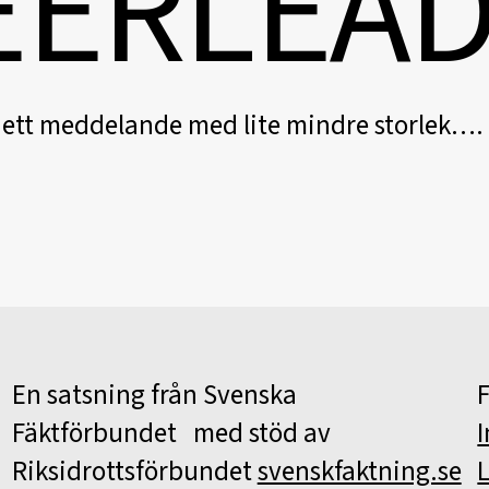
E
E
R
L
E
A
 ett meddelande med lite mindre storlek….
En satsning från Svenska
F
Fäktförbundet med stöd av
Riksidrottsförbundet
svenskfaktning.se