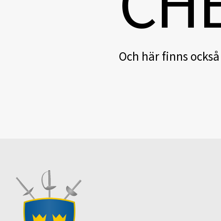
C
H
Och här finns också