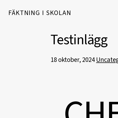
Hoppa till innehåll
FÄKTNING I SKOLAN
Huvudnavigering
Testinlägg
18 oktober, 2024
Uncateg
C
H