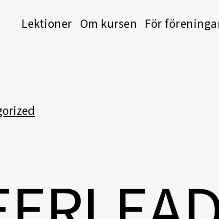
Lektioner
Om kursen
För föreninga
orized
E
E
R
L
E
A