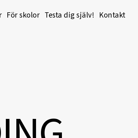
r
För skolor
Testa dig själv!
Kontakt
D
I
N
G